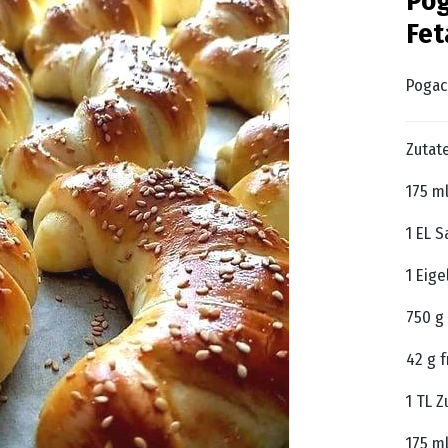
Pog
Fet
Pogac
Zutat
175 m
1 EL S
1 Eige
750 g
42 g 
1 TL Z
175 m