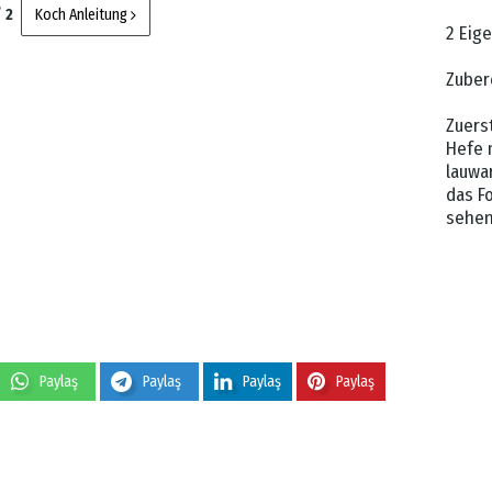
/ 2
Koch Anleitung
2 Eig
Zuber
Zuerst
Hefe m
lauwa
das F
sehe
Paylaş
Paylaş
Paylaş
Paylaş