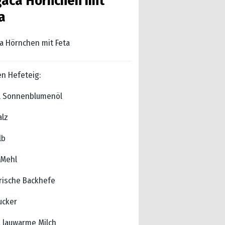
aca Hörnchen mit
a
a Hörnchen mit Feta
en Hefeteig:
l Sonnenblumenöl
alz
lb
 Mehl
frische Backhefe
ucker
l lauwarme Milch