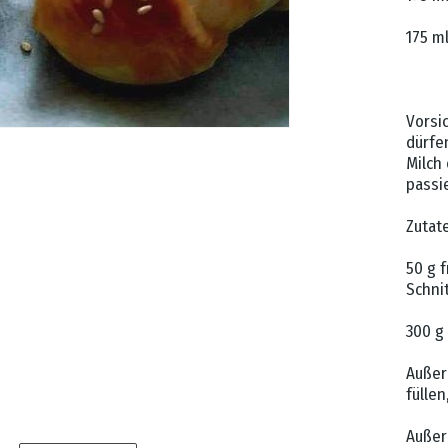
175 m
Vorsic
dürfen
Milch 
passi
Zutate
50 g f
Schni
300 g
Außer
fülle
Außer