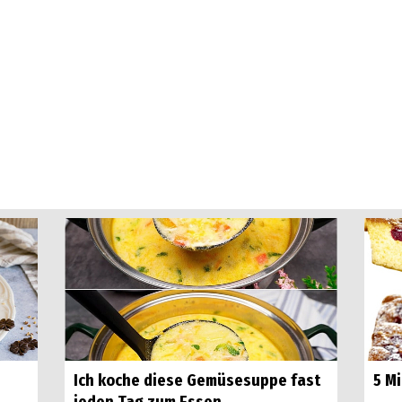
Ich koche diese Gemüsesuppe fast
5 M