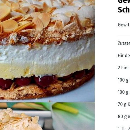
Gew
Sch
Gewit
Zutat
Für d
2 Eier
100 g
100 g 
70 g 
80 g 
1 TL, 