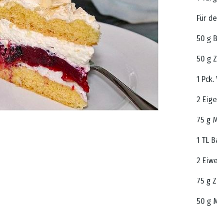
Für de
50 g B
50 g 
1 Pck.
2 Eige
75 g 
1 TL 
2 Eiw
75 g 
50 g 