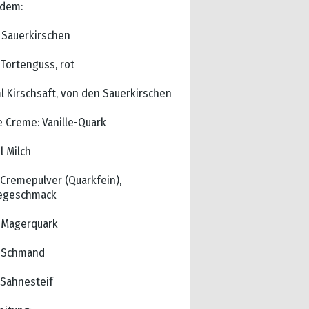
dem:
s Sauerkirschen
 Tortenguss, rot
l Kirschsaft, von den Sauerkirschen
e Creme: Vanille-Quark
l Milch
 Cremepulver (Quarkfein),
legeschmack
 Magerquark
 Schmand
 Sahnesteif