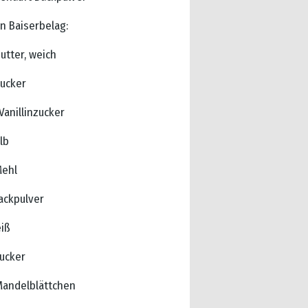
n Baiserbelag:
utter, weich
Zucker
 Vanillinzucker
lb
Mehl
Backpulver
eiß
Zucker
Mandelblättchen