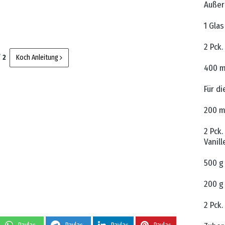
Außer
1 Gla
2 Pck.
/ 2
Koch Anleitung
400 m
Für di
200 m
2 Pck.
Vanil
500 g
200 g
2 Pck.