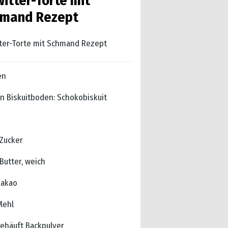
itter-Torte mit
mand Rezept
ter-Torte mit Schmand Rezept
en
en Biskuitboden: Schokobiskuit
 Zucker
Butter, weich
Kakao
Mehl
gehäuft Backpulver