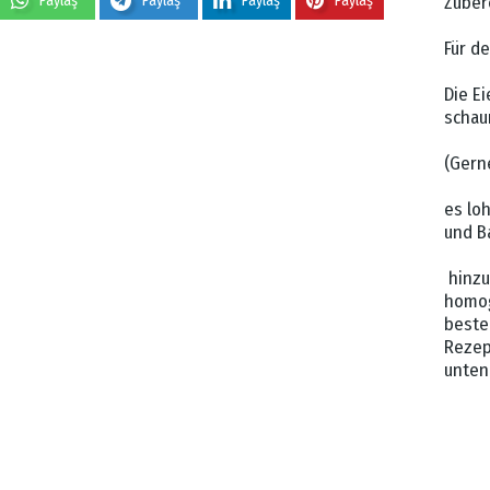
Paylaş
Paylaş
Paylaş
Paylaş
Zuber
Für d
Die Ei
schau
(Gern
es lo
und B
hinzu
homog
beste
Rezep
unten